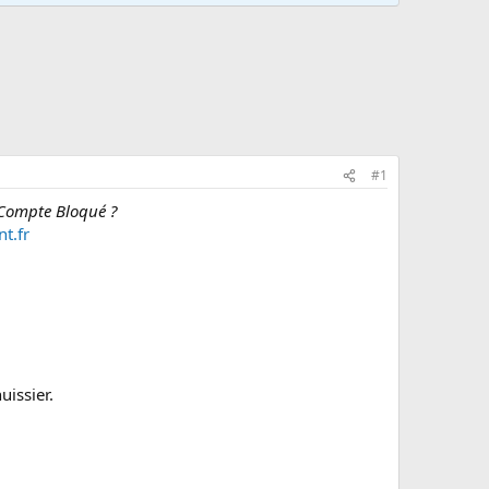
#1
n Compte Bloqué ?
t.fr
uissier.