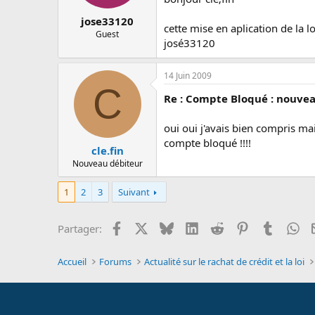
jose33120
cette mise en aplication de la 
Guest
josé33120
14 Juin 2009
C
Re : Compte Bloqué : nouvea
oui oui j'avais bien compris m
compte bloqué !!!!
cle.fin
Nouveau débiteur
1
2
3
Suivant
Facebook
X
Bluesky
LinkedIn
Reddit
Pinterest
Tumblr
Wh
Partager:
Accueil
Forums
Actualité sur le rachat de crédit et la loi