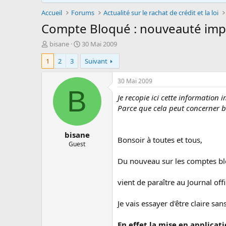
Accueil
Forums
Actualité sur le rachat de crédit et la loi
Compte Bloqué : nouveauté impo
A
D
bisane
30 Mai 2009
u
a
1
2
3
Suivant
t
t
e
e
u
d
30 Mai 2009
r
e
B
Je recopie ici cette information
d
d
e
é
Parce que cela peut concerner bie
l
b
a
u
bisane
d
t
Bonsoir à toutes et tous,
i
Guest
s
Du nouveau sur les comptes b
c
u
s
vient de paraître au Journal off
s
i
Je vais essayer d'être claire sa
o
n
En effet la mise en applicat