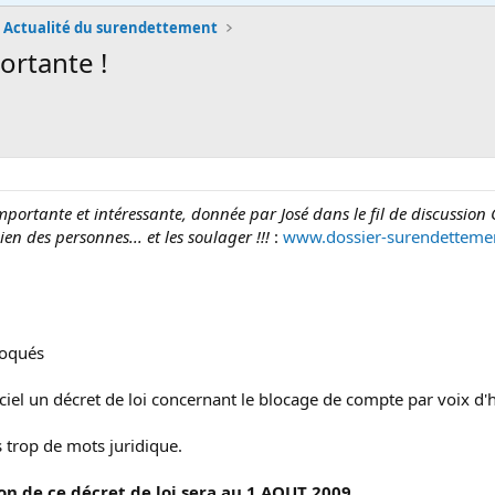
Actualité du surendettement
rtante !
 importante et intéressante, donnée par José dans le fil de discussio
n des personnes... et les soulager !!!
:
www.dossier-surendettemen
loqués
iciel un décret de loi concernant le blocage de compte par voix d'h
ns trop de mots juridique.
ion de ce décret de loi sera au 1 AOUT 2009