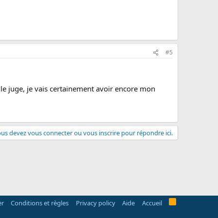
#5
le juge, je vais certainement avoir encore mon
us devez vous connecter ou vous inscrire pour répondre ici.
R
er
Conditions et règles
Privacy policy
Aide
Accueil
S
S