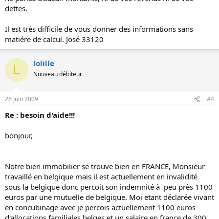
puisque dossier refusé et je ne sais plus koi faire ? Que risque t on ?
dettes.
et notre maison peut etre t elle saisie pour le montant de nos dettes
Il est trés difficile de vous donner des informations sans
merci de me renseigner
matiére de calcul. José 33120
lolille
L
Nouveau débiteur
26 Juin 2009
#4
Re : besoin d'aide!!!
bonjour,
Notre bien immobilier se trouve bien en FRANCE, Monsieur
travaillé en belgique mais il est actuellement en invalidité
sous la belgique donc percoit son indemnité à peu près 1100
euros par une mutuelle de belgique. Moi etant déclarée vivant
en concubinage avec je percois actuellement 1100 euros
d'allocations familiales belges et un salaire en france de 300