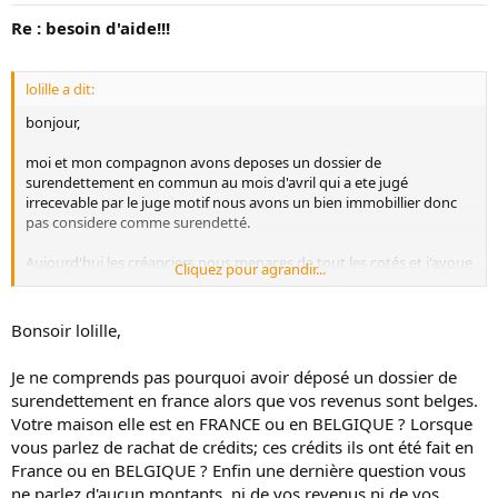
Re : besoin d'aide!!!
lolille a dit:
bonjour,
moi et mon compagnon avons deposes un dossier de
surendettement en commun au mois d'avril qui a ete jugé
irrecevable par le juge motif nous avons un bien immobillier donc
pas considere comme surendetté.
Aujourd'hui les créanciers nous menaces de tout les cotés et j'avoue
Cliquez pour agrandir...
ne plus savoir koi faire....
Nous percevons pour moi des allocations familialdes de la belgique
et monsieur une pension d'invalidité de la belgique ; donc les
Bonsoir lolille,
rachats de crédit en france sont impossible car nos revenus sont de
la belgique...
Je ne comprends pas pourquoi avoir déposé un dossier de
surendettement en france alors que vos revenus sont belges.
Notre premier créancier nous a menace plusieurs fois par téléphone
Votre maison elle est en FRANCE ou en BELGIQUE ? Lorsque
et nous avons eu la saisie conservatoire seulement les huissiers ne
sont pas venus
vous parlez de rachat de crédits; ces crédits ils ont été fait en
France ou en BELGIQUE ? Enfin une dernière question vous
Quels sont les risques car pas de couverture banque de france
ne parlez d'aucun montants, ni de vos revenus ni de vos