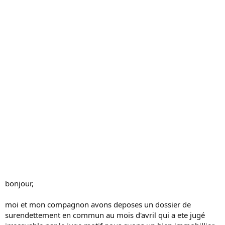
s
s
i
o
n
bonjour,
moi et mon compagnon avons deposes un dossier de
surendettement en commun au mois d'avril qui a ete jugé