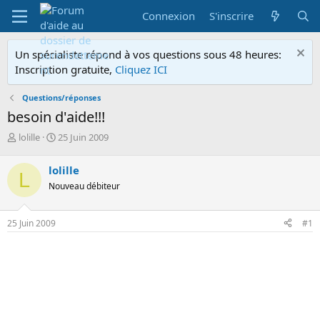
Connexion
S'inscrire
Un spécialiste répond à vos questions sous 48 heures:
Inscription gratuite,
Cliquez ICI
Questions/réponses
besoin d'aide!!!
A
D
lolille
25 Juin 2009
u
a
t
t
lolille
L
e
e
Nouveau débiteur
u
d
r
e
d
d
25 Juin 2009
#1
e
é
l
b
a
u
d
t
i
s
c
u