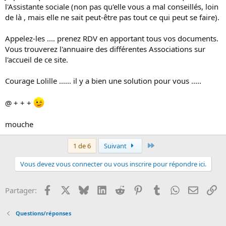
l'Assistante sociale (non pas qu'elle vous a mal conseillés, loin
de là , mais elle ne sait peut-être pas tout ce qui peut se faire).
Appelez-les .... prenez RDV en apportant tous vos documents.
Vous trouverez l'annuaire des différentes Associations sur
l'accueil de ce site.
Courage Lolille ...... il y a bien une solution pour vous .....
@ + + +
mouche
Dernier
1 de 6
Suivant
Vous devez vous connecter ou vous inscrire pour répondre ici.
Facebook
X
Bluesky
LinkedIn
Reddit
Pinterest
Tumblr
WhatsApp
Email
Li
Partager:
Questions/réponses