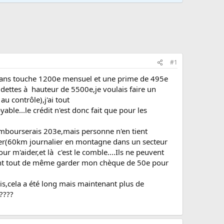
#1
 5 ans touche 1200e mensuel et une prime de 495e
s dettes à hauteur de 5500e,je voulais faire un
u contrôle),j'ai tout
ble...le crédit n'est donc fait que pour les
rembourserais 203e,mais personne n'en tient
er(60km journalier en montagne dans un secteur
r m'aider,et là c'est le comble....Ils ne peuvent
s ont tout de même garder mon chèque de 50e pour
tis,cela a été long mais maintenant plus de
????