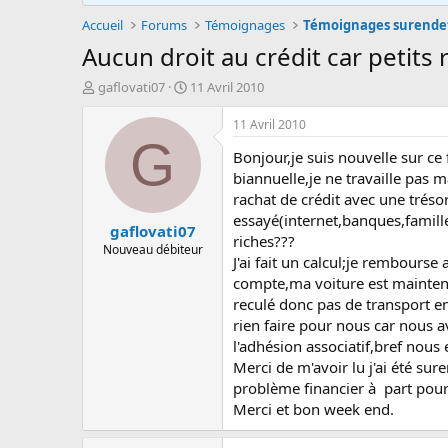
Accueil
Forums
Témoignages
Témoignages surend
Aucun droit au crédit car petits
A
D
gaflovati07
11 Avril 2010
u
a
t
t
11 Avril 2010
e
e
G
Bonjour,je suis nouvelle sur c
u
d
r
e
biannuelle,je ne travaille pas 
d
d
rachat de crédit avec une tréso
e
é
essayé(internet,banques,famille,
gaflovati07
l
b
riches???
a
u
Nouveau débiteur
J'ai fait un calcul;je rembour
d
t
compte,ma voiture est mainten
i
s
reculé donc pas de transport en 
c
rien faire pour nous car nous 
u
l'adhésion associatif,bref nou
s
Merci de m'avoir lu j'ai été su
s
problème financier à part pour 
i
Merci et bon week end.
o
n