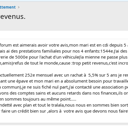
ettement
 revenus.
e forum est aimerais avoir votre avis,mon mari est en cdi depuis
mais ai des prestations familiales pour nos 4 enfants:1544e.J'ai de
rerie de 5000e pour l'achat d'un véhicule(la mienne ne passe plus a
amis)refus de tout le monde,cause :trop petit revenus,c'est incroya
se actuellement 252e mensuel avec un rachat à 5,5% sur 5 ans je 
ant une épave et mon mari en a absolument besoin pour travaill
commun),je ne suis fiché nul part,j'ai contacté une association pou
avons des comptes sains et aucuns retards dans nos finances,il
s en sommes toujours au même point.....
rendetté avec plan et tout le tralala,nous nous en sommes bien sor
faire un crédit bien sur ,alors à votre avis que devons nous faire