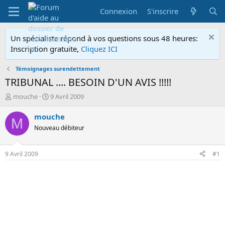
Connexion
S'inscrire
Un spécialiste répond à vos questions sous 48 heures:
Inscription gratuite,
Cliquez ICI
Témoignages surendettement
TRIBUNAL .... BESOIN D'UN AVIS !!!!!
A
D
mouche
9 Avril 2009
u
a
t
t
mouche
M
e
e
Nouveau débiteur
u
d
r
e
d
d
9 Avril 2009
#1
e
é
l
b
a
u
d
t
i
s
c
u