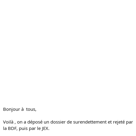
s
s
i
o
n
Bonjour à tous,
Voilà , on a déposé un dossier de surendettement et rejeté par
la BDF, puis par le JEX.