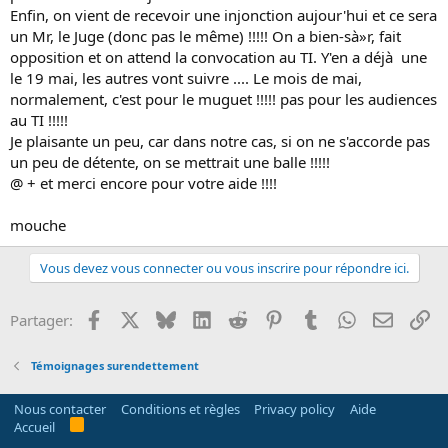
Enfin, on vient de recevoir une injonction aujour'hui et ce sera
un Mr, le Juge (donc pas le même) !!!!! On a bien-sà»r, fait
opposition et on attend la convocation au TI. Y'en a déjà une
le 19 mai, les autres vont suivre .... Le mois de mai,
normalement, c'est pour le muguet !!!!! pas pour les audiences
au TI !!!!!
Je plaisante un peu, car dans notre cas, si on ne s'accorde pas
un peu de détente, on se mettrait une balle !!!!!
@ + et merci encore pour votre aide !!!!
mouche
Vous devez vous connecter ou vous inscrire pour répondre ici.
Facebook
X
Bluesky
LinkedIn
Reddit
Pinterest
Tumblr
WhatsApp
Email
Li
Partager:
Témoignages surendettement
Nous contacter
Conditions et règles
Privacy policy
Aide
R
Accueil
S