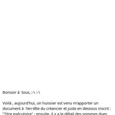
s
s
i
o
n
Bonsoir à tous, :-\ :-\
Voilà , aujourd'hui, un huissier est venu m'apporter un
document à l'en-tête du créancier et juste en dessous inscrit :
"Titre exécutoire" ; ensuite, il y a le détail des sommes dues