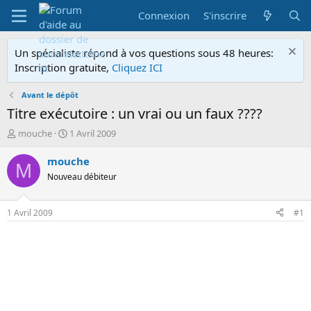
Connexion
S'inscrire
Un spécialiste répond à vos questions sous 48 heures:
Inscription gratuite,
Cliquez ICI
Avant le dépôt
Titre exécutoire : un vrai ou un faux ????
A
D
mouche
1 Avril 2009
u
a
t
t
mouche
M
e
e
Nouveau débiteur
u
d
r
e
d
d
1 Avril 2009
#1
e
é
l
b
a
u
d
t
i
s
c
u