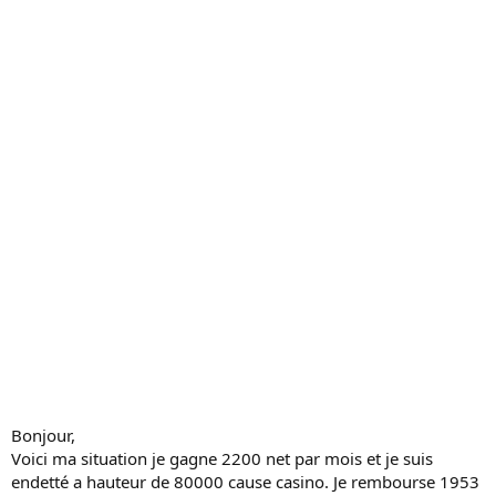
c
u
s
s
i
o
n
Bonjour,
Voici ma situation je gagne 2200 net par mois et je suis
endetté a hauteur de 80000 cause casino. Je rembourse 1953