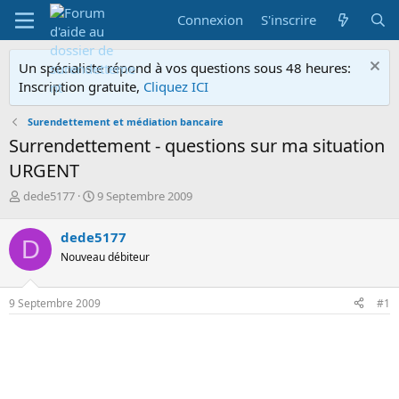
Connexion
S'inscrire
Un spécialiste répond à vos questions sous 48 heures:
Inscription gratuite,
Cliquez ICI
Surendettement et médiation bancaire
Surrendettement - questions sur ma situation
URGENT
A
D
dede5177
9 Septembre 2009
u
a
t
t
dede5177
D
e
e
Nouveau débiteur
u
d
r
e
d
d
9 Septembre 2009
#1
e
é
l
b
a
u
d
t
i
s