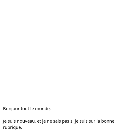
s
s
i
o
n
Bonjour tout le monde,
Je suis nouveau, et je ne sais pas si je suis sur la bonne
rubrique.