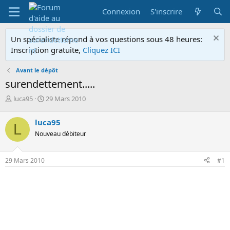
Connexion
S'inscrire
Un spécialiste répond à vos questions sous 48 heures:
Inscription gratuite,
Cliquez ICI
Avant le dépôt
surendettement.....
A
D
luca95
29 Mars 2010
u
a
t
t
luca95
L
e
e
Nouveau débiteur
u
d
r
e
d
d
29 Mars 2010
#1
e
é
l
b
a
u
d
t
i
s
c
u