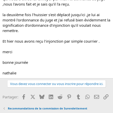
,nous l'avons fait et je sais qu'il l'a reçu.
la deuxième fois l'huissier s'est déplacé jusqu'ici ,je lui ai
montré l'ordonnance du juge et j'ai refusé bien évidemment la
signification d'ordonnance d'injonction qu'il voulait nous
remettre.
Et hier nous avons reçu l'injonction par simple courrier .
merci
bonne journée
nathalie
Vous devez vous connecter ou vous inscrire pour répondre ici.
Facebook
X
Bluesky
LinkedIn
Reddit
Pinterest
Tumblr
WhatsApp
Email
Li
Partager:
Recommandations de la commission de Surendettement