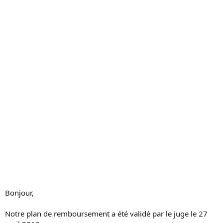
c
u
s
s
i
o
n
Bonjour,
Notre plan de remboursement a été validé par le juge le 27