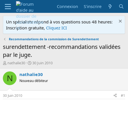
Connexion
S'inscrire
Un spécialiste répond à vos questions sous 48 heures:
Inscription gratuite,
Cliquez ICI
Recommandations de la commission de Surendettement
surendettement -recommandations validées
par le juge.
A
D
nathalie30
30 Juin 2010
u
a
t
t
nathalie30
N
e
e
Nouveau débiteur
u
d
r
e
d
d
30 Juin 2010
#1
e
é
l
b
a
u
d
t
i
s