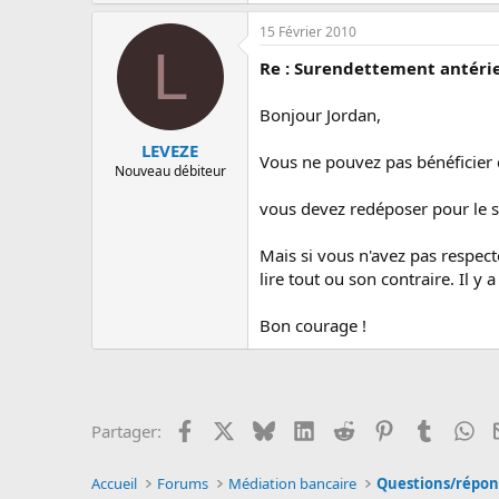
15 Février 2010
L
Re : Surendettement antérie
Bonjour Jordan,
LEVEZE
Vous ne pouvez pas bénéficier de
Nouveau débiteur
vous devez redéposer pour le so
Mais si vous n'avez pas respec
lire tout ou son contraire. Il y
Bon courage !
Facebook
X
Bluesky
LinkedIn
Reddit
Pinterest
Tumblr
Wh
Partager:
Accueil
Forums
Médiation bancaire
Questions/répon