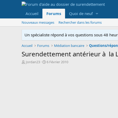
Accueil
Forums
Quoi de neuf
Nouveaux messages
Rechercher dans les forums
Un spécialiste répond à vos questions sous 48 heure
Accueil
Forums
Médiation bancaire
Questions/répon
Surendettement antérieur à la L
A
D
Jordan23
6 Février 2010
u
a
t
t
e
e
u
d
r
e
d
d
e
é
l
b
a
u
d
t
i