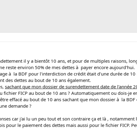
endettement il y a bientôt 10 ans, et pour de multiples raisons, 
l me reste environ 50% de mes dettes à payer encore aujourd'hui.
hage à la BDF pour l'interdiction de crédit était d'une durée de 1
nt des dettes au bout de 10 ans également.
es,
sachant que mon dossier de surendettement date de l'année 
 du fichier FICP au bout de 10 ans ? Automatiquement ou dois-je e
l être effacé au bout de 10 ans sachant que mon dossier à la BDF e
e une demande ?
es car j'ai lu un peu tout et son contraire ça et là , notamment l
fois pour le paiement des dettes mais aussi pour le fichier FICP. 