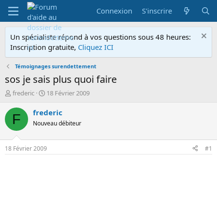
Connexion
S'inscrire
Un spécialiste répond à vos questions sous 48 heures:
Inscription gratuite,
Cliquez ICI
Témoignages surendettement
sos je sais plus quoi faire
A
D
frederic
18 Février 2009
u
a
t
t
frederic
F
e
e
Nouveau débiteur
u
d
r
e
d
d
18 Février 2009
#1
e
é
l
b
a
u
d
t
i
s
c
u