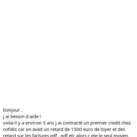
s
s
i
o
n
bonjour ,
j ai besoin d aide !
voila il y a environ 3 ans j ai contracté un premier credit chez
cofidis car on avait un retard de 1500 euro de loyer et des
retard sur les factures edf , gdf etc alors c ete le seul moyen