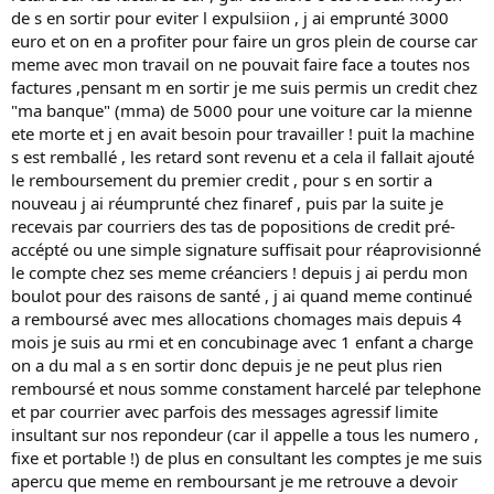
de s en sortir pour eviter l expulsiion , j ai emprunté 3000
euro et on en a profiter pour faire un gros plein de course car
meme avec mon travail on ne pouvait faire face a toutes nos
factures ,pensant m en sortir je me suis permis un credit chez
"ma banque" (mma) de 5000 pour une voiture car la mienne
ete morte et j en avait besoin pour travailler ! puit la machine
s est remballé , les retard sont revenu et a cela il fallait ajouté
le remboursement du premier credit , pour s en sortir a
nouveau j ai réumprunté chez finaref , puis par la suite je
recevais par courriers des tas de popositions de credit pré-
accépté ou une simple signature suffisait pour réaprovisionné
le compte chez ses meme créanciers ! depuis j ai perdu mon
boulot pour des raisons de santé , j ai quand meme continué
a remboursé avec mes allocations chomages mais depuis 4
mois je suis au rmi et en concubinage avec 1 enfant a charge
on a du mal a s en sortir donc depuis je ne peut plus rien
remboursé et nous somme constament harcelé par telephone
et par courrier avec parfois des messages agressif limite
insultant sur nos repondeur (car il appelle a tous les numero ,
fixe et portable !) de plus en consultant les comptes je me suis
apercu que meme en remboursant je me retrouve a devoir