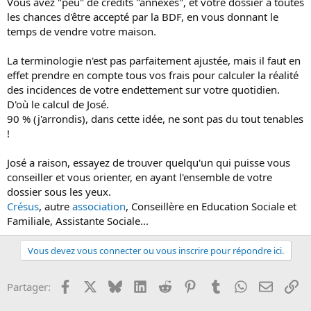
Vous avez "peu" de crédits "annexes", et votre dossier a toutes
les chances d'être accepté par la BDF, en vous donnant le
temps de vendre votre maison.
La terminologie n'est pas parfaitement ajustée, mais il faut en
effet prendre en compte tous vos frais pour calculer la réalité
des incidences de votre endettement sur votre quotidien.
D'où le calcul de José.
90 % (j'arrondis), dans cette idée, ne sont pas du tout tenables
!
José a raison, essayez de trouver quelqu'un qui puisse vous
conseiller et vous orienter, en ayant l'ensemble de votre
dossier sous les yeux.
Crésus
, autre
association
, Conseillère en Education Sociale et
Familiale, Assistante Sociale...
Vous devez vous connecter ou vous inscrire pour répondre ici.
Facebook
X
Bluesky
LinkedIn
Reddit
Pinterest
Tumblr
WhatsApp
Email
Li
Partager: