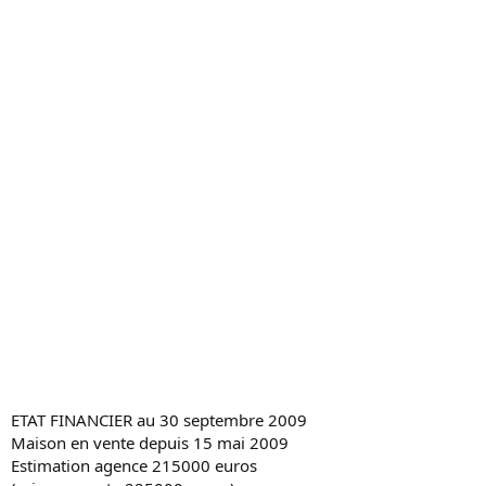
c
u
s
s
i
o
n
ETAT FINANCIER au 30 septembre 2009
Maison en vente depuis 15 mai 2009
Estimation agence 215000 euros