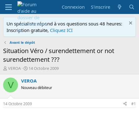
Connexion
S'inscrire
Un spécialiste répond à vos questions sous 48 heures:
Inscription gratuite,
Cliquez ICI
Avant le dépôt
Situation Véro / surendettement or not
surendettement ???
A
D
VEROA
14 Octobre 2009
u
a
t
t
VEROA
V
e
e
Nouveau débiteur
u
d
r
e
d
d
14 Octobre 2009
#1
e
é
l
b
a
u
d
t
i
s