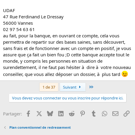
UDAF
47 Rue Ferdinand Le Dressay
56000 Vannes
02 97 54 63 61
au fait, pour la banque, en ouvrant ce compte, cela vous
permettra de repartir sur des bases saines, sans découvert,
sans frais et de fonctionner avec un compte en positif, je vous
assure que ça fait un bien fou ;D cette banque accepte tout le
monde, y compris les personnes en situation de
surendettement, il ne faut pas hésiter à dire à votre nouveau
conseiller, que vous allez déposer un dossier, à plus tard
Dernier
1 de 37
Suivant
Vous devez vous connecter ou vous inscrire pour répondre ici.
Facebook
X
Bluesky
LinkedIn
Reddit
Pinterest
Tumblr
WhatsApp
Email
Li
Partager:
Plan conventionnel de redressement