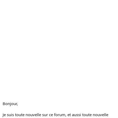
c
u
s
s
i
o
n
Bonjour,
Je suis toute nouvelle sur ce forum, et aussi toute nouvelle