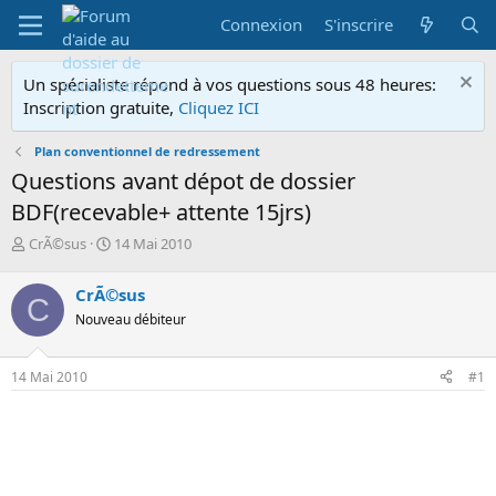
Connexion
S'inscrire
Un spécialiste répond à vos questions sous 48 heures:
Inscription gratuite,
Cliquez ICI
Plan conventionnel de redressement
Questions avant dépot de dossier
BDF(recevable+ attente 15jrs)
A
D
CrÃ©sus
14 Mai 2010
u
a
t
t
CrÃ©sus
C
e
e
Nouveau débiteur
u
d
r
e
d
d
14 Mai 2010
#1
e
é
l
b
a
u
d
t
i
s