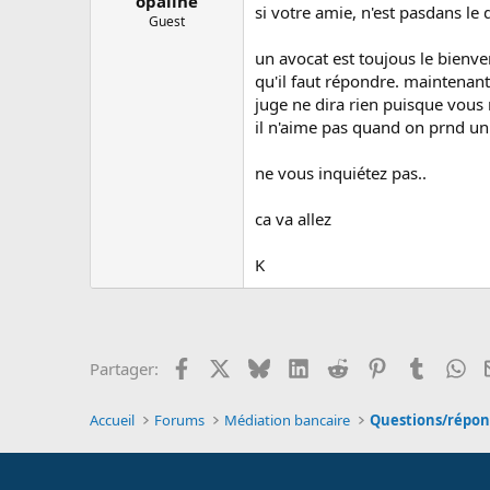
opaline
si votre amie, n'est pasdans le 
Guest
un avocat est toujous le bienven
qu'il faut répondre. maintenant
juge ne dira rien puisque vous n
il n'aime pas quand on prnd un 
ne vous inquiétez pas..
ca va allez
K
Facebook
X
Bluesky
LinkedIn
Reddit
Pinterest
Tumblr
Wh
Partager:
Accueil
Forums
Médiation bancaire
Questions/répon