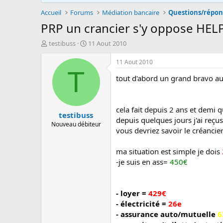
Accueil
Forums
Médiation bancaire
Questions/répon
PRP un crancier s'y oppose HELP
A
D
testibuss
11 Aout 2010
u
a
t
t
11 Aout 2010
e
e
T
tout d'abord un grand bravo aux
u
d
r
e
d
d
e
é
cela fait depuis 2 ans et demi q
testibuss
l
b
depuis quelques jours j'ai reçu
a
u
Nouveau débiteur
vous devriez savoir le créancie
d
t
i
s
ma situation est simple je dois
c
-je suis en ass=
450€
u
s
s
- loyer =
429€
i
- électricité =
26e
o
n
- assurance auto/mutuelle
6