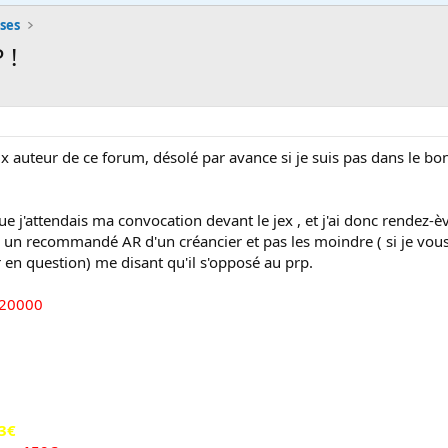
ses
 !
 auteur de ce forum, désolé par avance si je suis pas dans le bon
ue j'attendais ma convocation devant le jex , et j'ai donc rendez-è
s un recommandé AR d'un créancier et pas les moindre ( si je vous 
r en question) me disant qu'il s'opposé au prp.
20000
3€