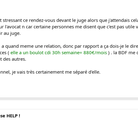
st stressant ce rendez-vous devant le juge alors que j'attendais ce
ur l'avocat n car certaine personnes me disent que c'est pas uti
r au juge.
a quand meme une relation, donc par rapport a ça dois-je le dire au j
ces (
elle a un boulot cdi 30h semaine= 880€/mois
) . la BDF me 
 des autres.
nnel, je vais très certainement me séparé d'elle.
se HELP !