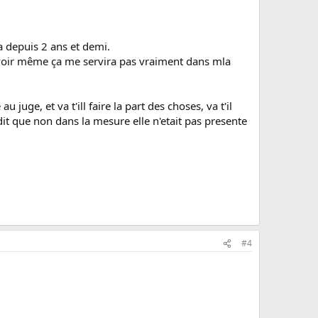
la depuis 2 ans et demi.
le voir même ça me servira pas vraiment dans mla
uge, et va t'ill faire la part des choses, va t'il
dit que non dans la mesure elle n'etait pas presente
#4