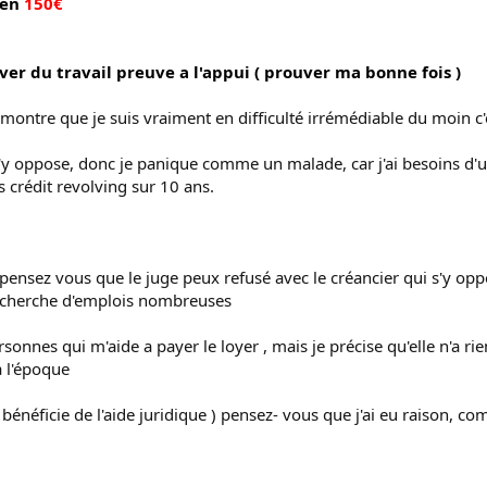
ien
150€
ver du travail preuve a l'appui ( prouver ma bonne fois )
montre que je suis vraiment en difficulté irrémédiable du moin c'e
'y oppose, donc je panique comme un malade, car j'ai besoins d'
es crédit revolving sur 10 ans.
pensez vous que le juge peux refusé avec le créancier qui s'y op
echerche d'emplois nombreuses
sonnes qui m'aide a payer le loyer , mais je précise qu'elle n'a rie
a l'époque
je bénéficie de l'aide juridique ) pensez- vous que j'ai eu raison, c