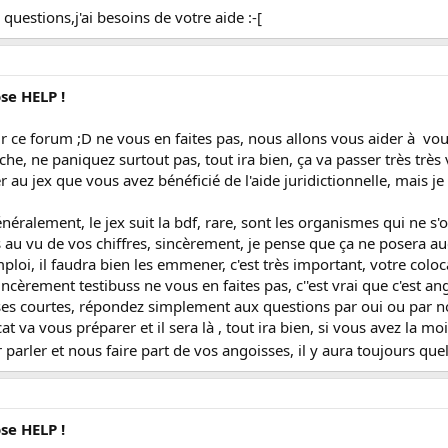
uestions,j'ai besoins de votre aide :-[
se HELP !
r ce forum ;D ne vous en faites pas, nous allons vous aider à vou
he, ne paniquez surtout pas, tout ira bien, ça va passer très très v
r au jex que vous avez bénéficié de l'aide juridictionnelle, mais je 
néralement, le jex suit la bdf, rare, sont les organismes qui ne s
 au vu de vos chiffres, sincèrement, je pense que ça ne posera au
loi, il faudra bien les emmener, c'est très important, votre coloca
ncèrement testibuss ne vous en faites pas, c''est vrai que c'est ang
ses courtes, répondez simplement aux questions par oui ou par no
at va vous préparer et il sera là , tout ira bien, si vous avez la mo
 parler et nous faire part de vos angoisses, il y aura toujours q
se HELP !