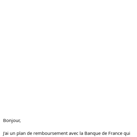
c
u
s
s
i
o
n
Bonjour,
J'ai un plan de remboursement avec la Banque de France qui