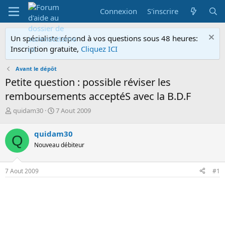
Connexion
S'inscrire
Un spécialiste répond à vos questions sous 48 heures:
Inscription gratuite,
Cliquez ICI
Avant le dépôt
Petite question : possible réviser les
remboursements acceptéS avec la B.D.F
A
D
quidam30
7 Aout 2009
u
a
t
t
quidam30
Q
e
e
Nouveau débiteur
u
d
r
e
d
d
7 Aout 2009
#1
e
é
l
b
a
u
d
t
i
s