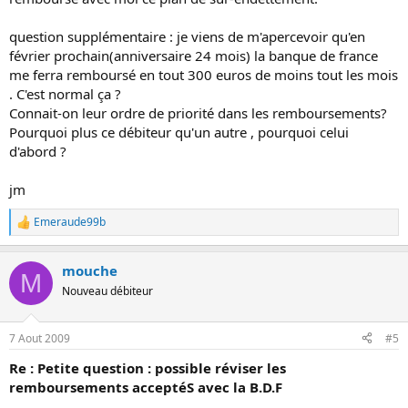
question supplémentaire : je viens de m'apercevoir qu'en
février prochain(anniversaire 24 mois) la banque de france
me ferra remboursé en tout 300 euros de moins tout les mois
. C'est normal ça ?
Connait-on leur ordre de priorité dans les remboursements?
Pourquoi plus ce débiteur qu'un autre , pourquoi celui
d'abord ?
jm
Emeraude99b
R
e
a
mouche
c
M
t
Nouveau débiteur
i
o
n
7 Aout 2009
#5
s
:
Re : Petite question : possible réviser les
remboursements acceptéS avec la B.D.F