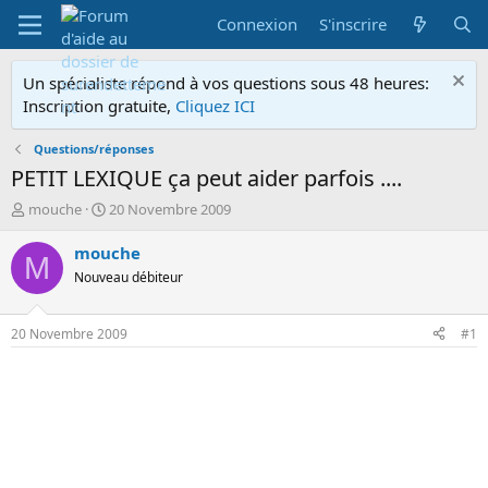
Connexion
S'inscrire
Un spécialiste répond à vos questions sous 48 heures:
Inscription gratuite,
Cliquez ICI
Questions/réponses
PETIT LEXIQUE ça peut aider parfois ....
A
D
mouche
20 Novembre 2009
u
a
t
t
mouche
M
e
e
Nouveau débiteur
u
d
r
e
d
d
20 Novembre 2009
#1
e
é
l
b
a
u
d
t
i
s
c
u