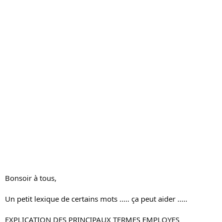
s
s
i
o
n
Bonsoir à tous,
Un petit lexique de certains mots ..... ça peut aider .....
EXPLICATION DES PRINCIPAUX TERMES EMPLOYES