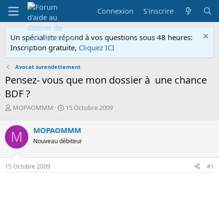
Connexion
S'inscrire
Un spécialiste répond à vos questions sous 48 heures:
Inscription gratuite,
Cliquez ICI
Avocat surendettement
Pensez- vous que mon dossier à une chance
BDF ?
A
D
MOPAOMMM
15 Octobre 2009
u
a
t
t
MOPAOMMM
M
e
e
Nouveau débiteur
u
d
r
e
d
d
15 Octobre 2009
#1
e
é
l
b
a
u
d
t
i
s