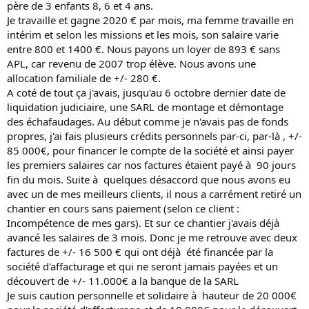
père de 3 enfants 8, 6 et 4 ans.
Je travaille et gagne 2020 € par mois, ma femme travaille en
intérim et selon les missions et les mois, son salaire varie
entre 800 et 1400 €. Nous payons un loyer de 893 € sans
APL, car revenu de 2007 trop élève. Nous avons une
allocation familiale de +/- 280 €.
A coté de tout ça j'avais, jusqu'au 6 octobre dernier date de
liquidation judiciaire, une SARL de montage et démontage
des échafaudages. Au début comme je n'avais pas de fonds
propres, j'ai fais plusieurs crédits personnels par-ci, par-là , +/-
85 000€, pour financer le compte de la société et ainsi payer
les premiers salaires car nos factures étaient payé à 90 jours
fin du mois. Suite à quelques désaccord que nous avons eu
avec un de mes meilleurs clients, il nous a carrément retiré un
chantier en cours sans paiement (selon ce client :
Incompétence de mes gars). Et sur ce chantier j'avais déjà
avancé les salaires de 3 mois. Donc je me retrouve avec deux
factures de +/- 16 500 € qui ont déjà été financée par la
société d'affacturage et qui ne seront jamais payées et un
découvert de +/- 11.000€ a la banque de la SARL
Je suis caution personnelle et solidaire à hauteur de 20 000€