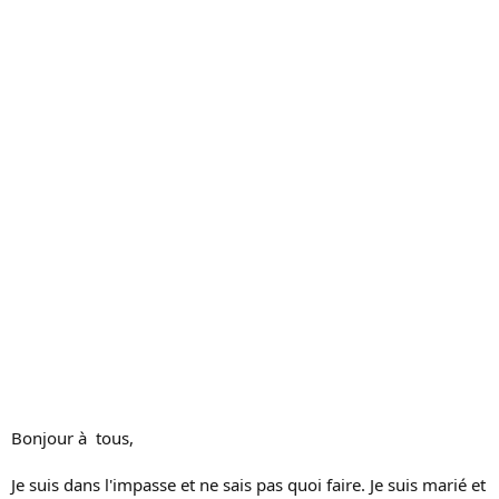
c
u
s
s
i
o
n
Bonjour à tous,
Je suis dans l'impasse et ne sais pas quoi faire. Je suis marié et