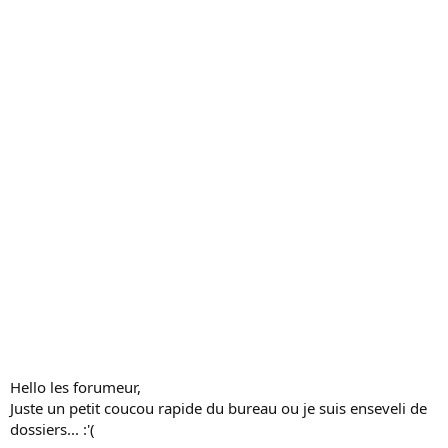
c
u
s
s
i
o
n
Hello les forumeur,
Juste un petit coucou rapide du bureau ou je suis enseveli de
dossiers... :'(