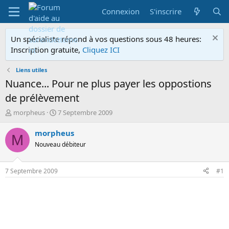
Connexion
S'inscrire
Un spécialiste répond à vos questions sous 48 heures:
Inscription gratuite,
Cliquez ICI
Liens utiles
Nuance... Pour ne plus payer les oppostions
de prélèvement
A
D
morpheus
7 Septembre 2009
u
a
t
t
morpheus
M
e
e
Nouveau débiteur
u
d
r
e
d
d
7 Septembre 2009
#1
e
é
l
b
a
u
d
t
i
s