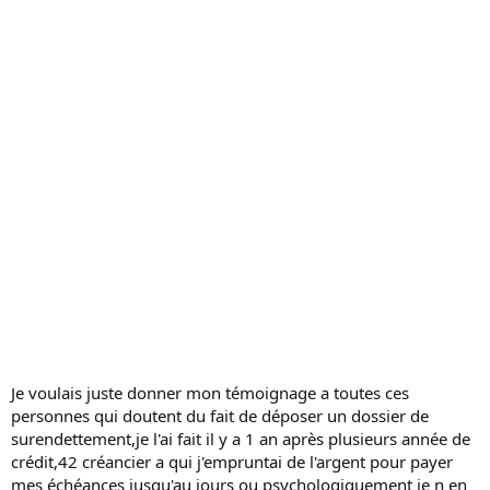
s
s
i
o
n
Je voulais juste donner mon témoignage a toutes ces
personnes qui doutent du fait de déposer un dossier de
surendettement,je l'ai fait il y a 1 an après plusieurs année de
crédit,42 créancier a qui j'empruntai de l'argent pour payer
mes échéances jusqu'au jours ou psychologiquement je n en