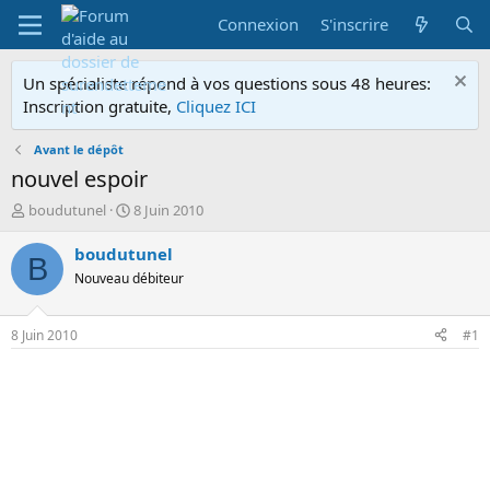
Connexion
S'inscrire
Un spécialiste répond à vos questions sous 48 heures:
Inscription gratuite,
Cliquez ICI
Avant le dépôt
nouvel espoir
A
D
boudutunel
8 Juin 2010
u
a
t
t
boudutunel
B
e
e
Nouveau débiteur
u
d
r
e
d
d
8 Juin 2010
#1
e
é
l
b
a
u
d
t
i
s
c
u