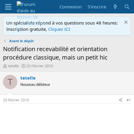
Connexion
S'inscrire
Un spécialiste répond à vos questions sous 48 heures:
Inscription gratuite,
Cliquez ICI
Avant le dépôt
Notification recevabilité et orientation
procédure classique, mais un petit hic
A
D
tetelle
20 Février 2010
u
a
t
t
tetelle
T
e
e
Nouveau débiteur
u
d
r
e
d
d
20 Février 2010
#1
e
é
l
b
a
u
d
t
i
s