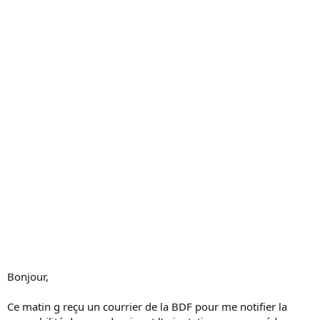
c
u
s
s
i
o
n
Bonjour,
Ce matin g reçu un courrier de la BDF pour me notifier la