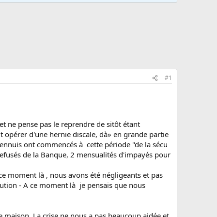
#1
i et ne pense pas le reprendre de sitôt étant
t opérer d'une hernie discale, dà» en grande partie
s ennuis ont commencés à cette période "de la sécu
refusés de la Banque, 2 mensualités d'impayés pour
ce moment là , nous avons été négligeants et pas
 caution - A ce moment là je pensais que nous
re maison. La crise ne nous a pas beaucoup aidée et