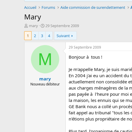
Accueil
Forums
Aide commission de surendettement
Mary
A
D
mary
29 Septembre 2009
u
a
1
2
3
4
Suivant
t
t
e
e
u
d
29 Septembre 2009
r
e
M
Bonjour à tous !
d
d
e
é
l
b
Je m'appelle Mary, je suis mariée
a
u
En 2004 j'ai eu un accident du t
mary
d
t
actuellement non consolidée et 
i
Nouveau débiteur
aux charges ménagères de la ma
s
pas payée à l'heure pour moi e
c
u
la maison, les ennuis qui se mul
s
GE Bank nous a collé un procés
s
fait appel au tribunal "tous le
i
n'étions plus propriétaire de n
o
n
Plus tard, l'organisme de cauti