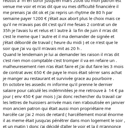
réussit à m en sortir jusqu'en mars 2008 ou mon patron est
venue me voir et m'as dit que vu mes difficulté financiére il
me prenais j'ai dit ok et j'ai repris un rhytme de 80 h par
semaine payer 1200 € j'était aux abort plus le choix mais ce
qu'il ne m'avais pas dit c'est qu'il me fesais 2 contrat un de
35h je l'avais lu et relus et l 'autre à la fin de juin il m'as dit
c'est le meme que l 'autre et il ma demander de signée et
j'était débordé de travail ( heure du midi ) et ce n'est que le
soir que j'ai vu qu'il m'avais mit as 20 h .
Quand le lendemain je lui ai demander les raison il m'as dit
c'est rien mon comptable c'est tromper il va en refaire un .
malheuresement rien n'as était faire et j'ai dut faire les 3 mois
de contrat avec 650 € de paye le mois était sérrer sans achat
je manger au restaurant et survivée grace au pourboire .
En octobre les assedic m informe qu'il prenne le dernier
salaire pour calculé les indémnitées je me retrouve à 14 € pa
jour ( env 450 € par mois ) j'ai donc rechercher du travail car
les lettres de huissiers arrivée mais rien n'aboutisée en janvier
mon ancien patron qui était aussi mon propriétaire me
harcéle car j'ai 2 mois de retard ( harcéllement moral énorme
il as meme était jusqu'as pénétrer dans mon logement le soir ,
et un matin ) donc j'ai décidé d'aller le voir et la il m'annonce