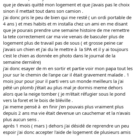
que je devais quitté mon logement et que j'avais pas le choix
sinon il mettait tout dans son camion .
j'ai donc pris le peu de bien qui me resté ( un ordi portable de
4 ans ) et mes habits et m installa chez un ami en me disant
que je pourais prendre une semaine histoire de me remettre
la tete correctement car ma vie venais de basculer plus de
logement plus de travail pas de sous ( et grosse peine car
j'avais un chien et j'ai du le mettre à la SPA et il y ai toujours
c'est le chien as donnée en photo dans le journal de la
semaine derniére)
j'ai donc esayer de m en sortir et partie voir mon papa tout les
jour sur le chemin de l'anpe car il était gravement malade . 1
mois jour pour jour il parti vers un monde meilleurs la j'ai
pété un plomb j'était au plus mal je dormis meme dehors
alors que la neige tomber ( je m'était réfugier sous le pond
vers la foret et le bois de bléville .
j'ai meme pensé à en finir j'en pouvais plus vraiment plus
depuis 2 ans ma vie était devenue un cauchemar et la n'avais
plus aucun sens .
aprés 1 mois ( mars ) dehors j'ai désidé de reprendre un peu
espoir j'ai donc accepter l'aide de logement de plusieurs amis