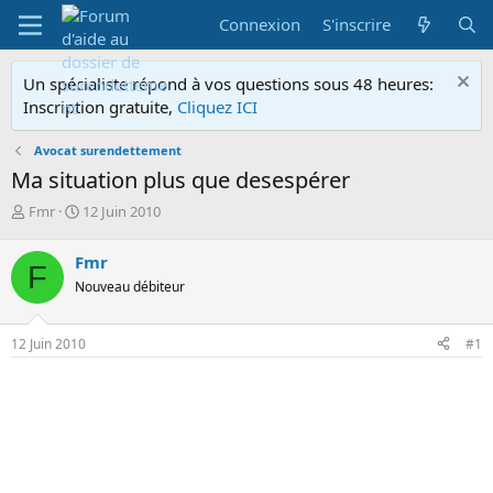
Connexion
S'inscrire
Un spécialiste répond à vos questions sous 48 heures:
Inscription gratuite,
Cliquez ICI
Avocat surendettement
Ma situation plus que desespérer
A
D
Fmr
12 Juin 2010
u
a
t
t
Fmr
F
e
e
Nouveau débiteur
u
d
r
e
d
d
12 Juin 2010
#1
e
é
l
b
a
u
d
t
i
s
c
u