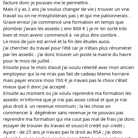
facture donc je pouvais me le permettre .
Mais il y as 2 ans j'ai voulus changer de vie ( trouver un vrai
travail ou on ne m'exploiterais pas ) et qui me pationnerais .
Grave erreur j'ai commencé une formation en temps que
plombier j'avais les assedic ( env 800 € ) je m 'en sorté trés
bien et mon avenir commencé à ne plus étre sombre .
Le mois de juin est arrivé et la fin des études aussi.
j'ai chercher du travail pour l'été car je n'étais plus rénumérer
par les assedic . j'ai donc trouver un poste la mairie du havre
pour le mois de juillet .
Ensuite pour le mois d'aout j'ai voulu retenté avec mon ancien
employeur qui la ne m'as pas fait de cadeau Meme horraire
mais payer encore mois 700 € je n'avais pas le choix c'était
mieux que 0 donc j'ai accepté .
Ensuite au moment ou j'ai voulu reprendre ma formation les
assedic m'informe que je n'ai pas assez cotisé et que je n'ai
plus droit à un revenue minimum ; la les chose on
commencer à dégénérer sans revenue je ne pouvais pas
reprendre ma formation qui me cout pas mal de frais j'ai donc
essayer de trouver du travais et souscrit credit sur credit ;
Ayant - de 25 ans je n'avais pas le droit au RSA ; j'ai donc