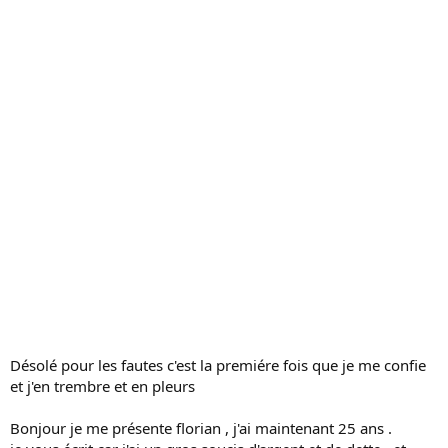
s
s
i
o
n
Désolé pour les fautes c'est la premiére fois que je me confie
et j'en trembre et en pleurs
Bonjour je me présente florian , j'ai maintenant 25 ans .