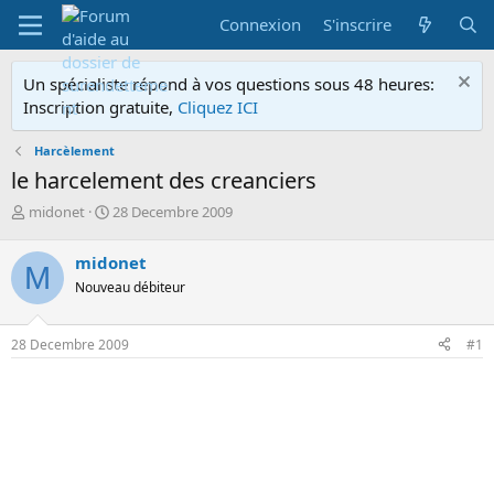
Connexion
S'inscrire
Un spécialiste répond à vos questions sous 48 heures:
Inscription gratuite,
Cliquez ICI
Harcèlement
le harcelement des creanciers
A
D
midonet
28 Decembre 2009
u
a
t
t
midonet
M
e
e
Nouveau débiteur
u
d
r
e
d
d
28 Decembre 2009
#1
e
é
l
b
a
u
d
t
i
s
c
u