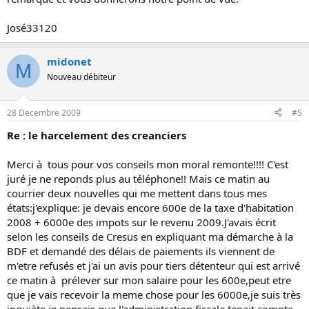
José33120
midonet
M
Nouveau débiteur
28 Decembre 2009
#5
Re : le harcelement des creanciers
Merci à tous pour vos conseils mon moral remonte!!!! C'est
juré je ne reponds plus au téléphone!! Mais ce matin au
courrier deux nouvelles qui me mettent dans tous mes
états:j'explique: je devais encore 600e de la taxe d'habitation
2008 + 6000e des impots sur le revenu 2009.J'avais écrit
selon les conseils de Cresus en expliquant ma démarche à la
BDF et demandé des délais de paiements ils viennent de
m'etre refusés et j'ai un avis pour tiers détenteur qui est arrivé
ce matin à prélever sur mon salaire pour les 600e,peut etre
que je vais recevoir la meme chose pour les 6000e,je suis très
inquiète,je pensais que l'administration fiscale tenait compte