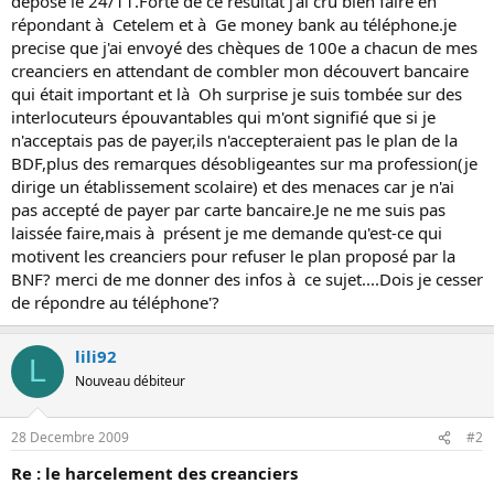
déposé le 24/11.Forte de ce résultat j'ai cru bien faire en
répondant à Cetelem et à Ge money bank au téléphone.je
precise que j'ai envoyé des chèques de 100e a chacun de mes
creanciers en attendant de combler mon découvert bancaire
qui était important et là Oh surprise je suis tombée sur des
interlocuteurs épouvantables qui m'ont signifié que si je
n'acceptais pas de payer,ils n'accepteraient pas le plan de la
BDF,plus des remarques désobligeantes sur ma profession(je
dirige un établissement scolaire) et des menaces car je n'ai
pas accepté de payer par carte bancaire.Je ne me suis pas
laissée faire,mais à présent je me demande qu'est-ce qui
motivent les creanciers pour refuser le plan proposé par la
BNF? merci de me donner des infos à ce sujet....Dois je cesser
de répondre au téléphone'?
lili92
L
Nouveau débiteur
28 Decembre 2009
#2
Re : le harcelement des creanciers