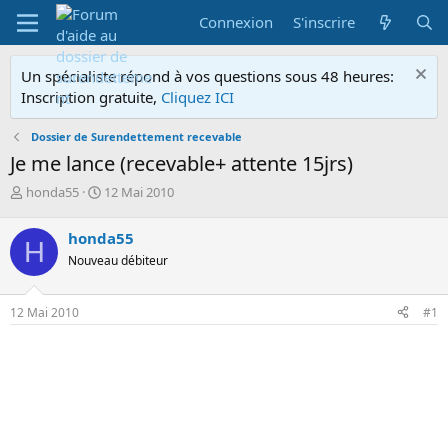
Connexion
S'inscrire
Un spécialiste répond à vos questions sous 48 heures:
Inscription gratuite,
Cliquez ICI
Dossier de Surendettement recevable
Je me lance (recevable+ attente 15jrs)
A
D
honda55
12 Mai 2010
u
a
t
t
honda55
H
e
e
Nouveau débiteur
u
d
r
e
d
d
12 Mai 2010
#1
e
é
l
b
a
u
d
t
i
s
c
u