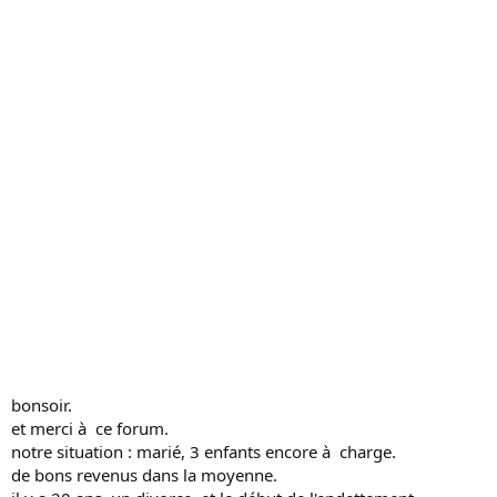
s
s
i
o
n
bonsoir.
et merci à ce forum.
notre situation : marié, 3 enfants encore à charge.
de bons revenus dans la moyenne.