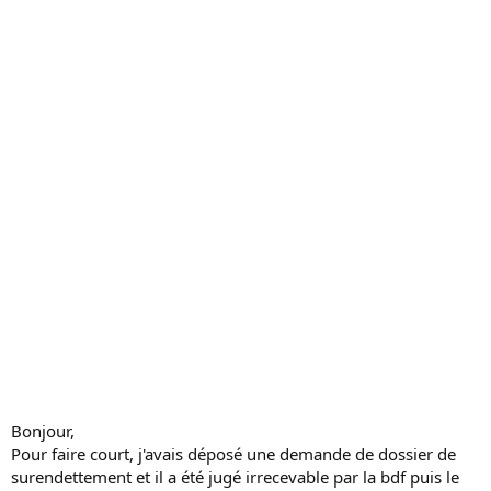
c
u
s
s
i
o
n
Bonjour,
Pour faire court, j'avais déposé une demande de dossier de
surendettement et il a été jugé irrecevable par la bdf puis le