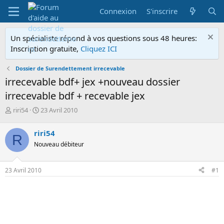
Connexion
S'inscrire
Un spécialiste répond à vos questions sous 48 heures:
Inscription gratuite,
Cliquez ICI
Dossier de Surendettement irrecevable
irrecevable bdf+ jex +nouveau dossier
irrecevable bdf + recevable jex
A
D
riri54
23 Avril 2010
u
a
t
t
riri54
R
e
e
Nouveau débiteur
u
d
r
e
d
d
23 Avril 2010
#1
e
é
l
b
a
u
d
t
i
s