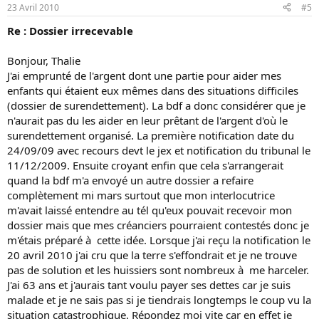
23 Avril 2010
#5
Re : Dossier irrecevable
Bonjour, Thalie
J'ai emprunté de l'argent dont une partie pour aider mes
enfants qui étaient eux mêmes dans des situations difficiles
(dossier de surendettement). La bdf a donc considérer que je
n'aurait pas du les aider en leur prêtant de l'argent d'où le
surendettement organisé. La première notification date du
24/09/09 avec recours devt le jex et notification du tribunal le
11/12/2009. Ensuite croyant enfin que cela s'arrangerait
quand la bdf m'a envoyé un autre dossier a refaire
complètement mi mars surtout que mon interlocutrice
m'avait laissé entendre au tél qu'eux pouvait recevoir mon
dossier mais que mes créanciers pourraient contestés donc je
m'étais préparé à cette idée. Lorsque j'ai reçu la notification le
20 avril 2010 j'ai cru que la terre s'effondrait et je ne trouve
pas de solution et les huissiers sont nombreux à me harceler.
J'ai 63 ans et j'aurais tant voulu payer ses dettes car je suis
malade et je ne sais pas si je tiendrais longtemps le coup vu la
situation catastrophique. Répondez moi vite car en effet je