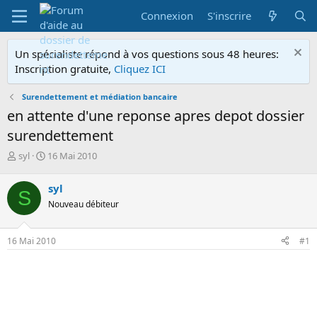
Connexion
S'inscrire
Un spécialiste répond à vos questions sous 48 heures:
Inscription gratuite,
Cliquez ICI
Surendettement et médiation bancaire
en attente d'une reponse apres depot dossier
surendettement
A
D
syl
16 Mai 2010
u
a
t
t
syl
S
e
e
Nouveau débiteur
u
d
r
e
d
d
16 Mai 2010
#1
e
é
l
b
a
u
d
t
i
s