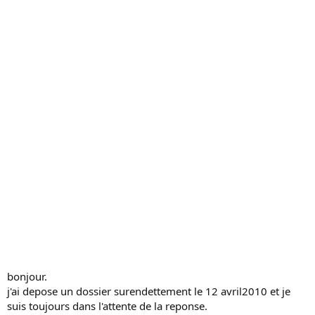
c
u
s
s
i
o
n
bonjour.
j'ai depose un dossier surendettement le 12 avril2010 et je
suis toujours dans l'attente de la reponse.