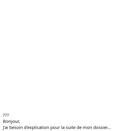
c
u
s
s
i
o
n
???
Bonjour,
J'ai besoin d'explication pour la suite de mon dossier...