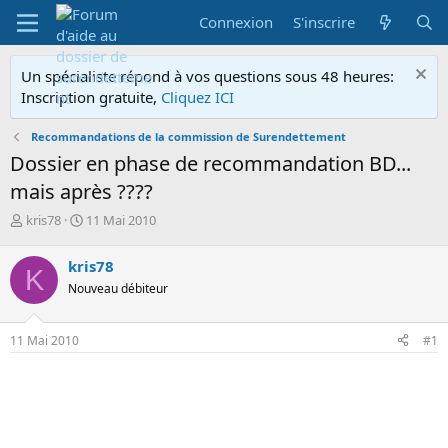
Connexion
S'inscrire
Un spécialiste répond à vos questions sous 48 heures:
Inscription gratuite,
Cliquez ICI
Recommandations de la commission de Surendettement
Dossier en phase de recommandation BD...
mais après ????
A
D
kris78
11 Mai 2010
u
a
t
t
kris78
K
e
e
Nouveau débiteur
u
d
r
e
d
d
11 Mai 2010
#1
e
é
l
b
a
u
d
t
i
s