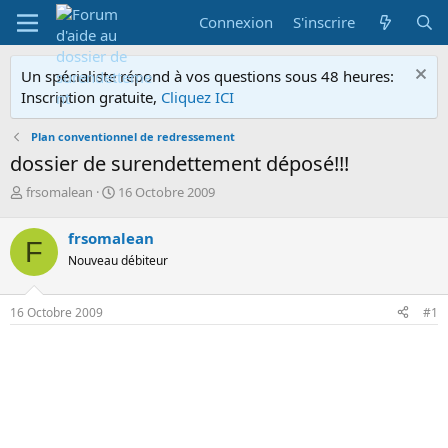
Connexion
S'inscrire
Un spécialiste répond à vos questions sous 48 heures:
Inscription gratuite,
Cliquez ICI
Plan conventionnel de redressement
dossier de surendettement déposé!!!
A
D
frsomalean
16 Octobre 2009
u
a
t
t
frsomalean
F
e
e
Nouveau débiteur
u
d
r
e
d
d
16 Octobre 2009
#1
e
é
l
b
a
u
d
t
i
s
c
u