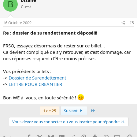
bisane
B
Guest
16 Octobre 2009
#5
Re : dossier de surendettement déposé!!!
FRSO, essayez désormais de rester sur ce billet...
Ca devient compliqué de s'y retrouver, et c'est dommage, car
nos réponses risquent d'être moins précises.
Vos précédents billets :
->
Dossier de Surendettement
->
LETTRE POUR CREANTIER
Bon WE à vous, en toute sérénité !
Dernier
1 de 25
Suivant
Vous devez vous connecter ou vous inscrire pour répondre ici.
Facebook
X
Bluesky
LinkedIn
Reddit
Pinterest
Tumblr
WhatsApp
Email
Li