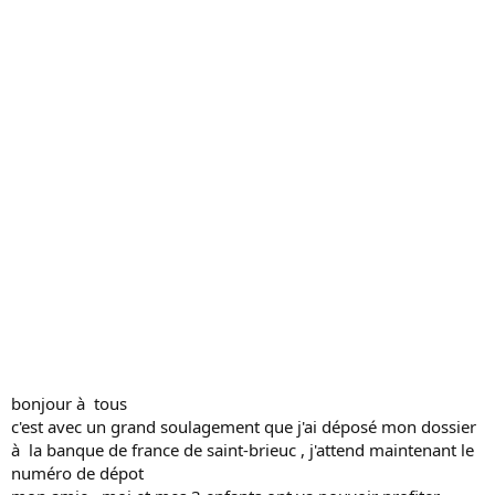
s
s
i
o
n
bonjour à tous
c'est avec un grand soulagement que j'ai déposé mon dossier
à la banque de france de saint-brieuc , j'attend maintenant le
numéro de dépot