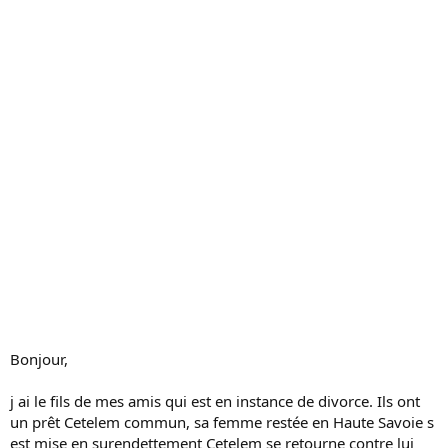
s
s
i
o
n
Bonjour,
j ai le fils de mes amis qui est en instance de divorce. Ils ont
un prêt Cetelem commun, sa femme restée en Haute Savoie s
est mise en surendettement Cetelem se retourne contre lui