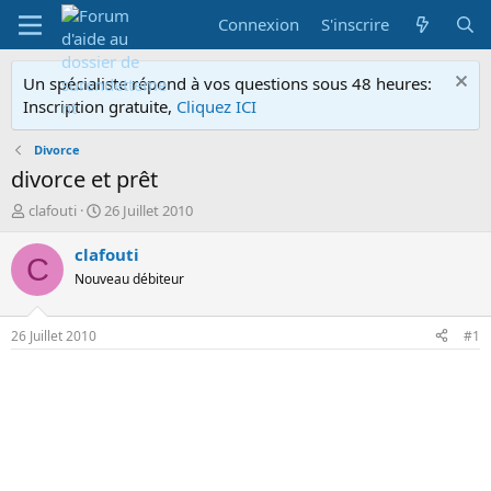
Connexion
S'inscrire
Un spécialiste répond à vos questions sous 48 heures:
Inscription gratuite,
Cliquez ICI
Divorce
divorce et prêt
A
D
clafouti
26 Juillet 2010
u
a
t
t
clafouti
C
e
e
Nouveau débiteur
u
d
r
e
d
d
26 Juillet 2010
#1
e
é
l
b
a
u
d
t
i
s
c
u