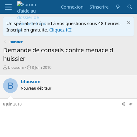
Connexion
S'inscrire
Un spécialiste répond à vos questions sous 48 heures:
Inscription gratuite,
Cliquez ICI
Huissier
Demande de conseils contre menace d
huissier
A
D
bloosum
8 Juin 2010
u
a
t
t
bloosum
B
e
e
Nouveau débiteur
u
d
r
e
d
d
8 Juin 2010
#1
e
é
l
b
a
u
d
t
i
s