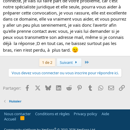
connecté, je vais lui faire part de votre problème, car c'est
notre spécialiste juridique et elle seule, pourra vous aider à
préparer cette convocation, je vous rassure, elle est excellente
dans ce domaine, elle va vraiment vous aider, et vous pourrez
y aller un peu plus sereinement, je vais donc l'avertir afin
qu'elle prenne contact avec vous, je vais lui demander si je
peux vous transmettre son adresse mail, même si je connais
déjà la réponse ;D en tout cas, ne baissez surtout pas les
bras, rien n'est perdu, à plus tard.
Dernier
1 de 2
Suivant
Vous devez vous connecter ou vous inscrire pour répondre ici.
Facebook
X
Bluesky
LinkedIn
Reddit
Pinterest
Tumblr
WhatsApp
Email
Li
Partager:
Huissier
Nous contacter
Conditions et règles
Privacy policy
Aide
R
Accueil
S
S
®
Community platform by XenForo
© 2010-2026 XenForo Ltd.