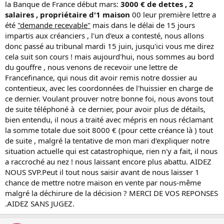
la Banque de France début mars:
3000 € de dettes , 2
salaires , propriétaire d'1 maison
00 leur première lettre a
été
"demande recevable"
mais dans le délai de 15 jours
impartis aux créanciers , l'un d'eux a contesté, nous allons
donc passé au tribunal mardi 15 juin, jusqu'ici vous me direz
cela suit son cours ! mais aujourd'hui, nous sommes au bord
du gouffre , nous venons de recevoir une lettre de
Francefinance, qui nous dit avoir remis notre dossier au
contentieux, avec les coordonnées de l'huissier en charge de
ce dernier. Voulant prouver notre bonne foi, nous avons tout
de suite téléphoné à ce dernier, pour avoir plus de détails,
bien entendu, il nous a traité avec mépris en nous réclamant
la somme totale due soit 8000 € (pour cette créance là ) tout
de suite , malgré la tentative de mon mari d'expliquer notre
situation actuelle qui est catastrophique, rien n'y a fait, il nous
a raccroché au nez ! nous laissant encore plus abattu. AIDEZ
NOUS SVP.Peut il tout nous saisir avant de nous laisser 1
chance de mettre notre maison en vente par nous-même
malgré la déchirure de la décision ? MERCI DE VOS REPONSES
.AIDEZ SANS JUGEZ.