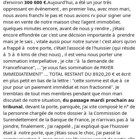
d'environ
300 000
€.
Aujourd'hui, a été un jour très
oppressant en événement , en premier lieu, avec mon mari,
nous avons franchi le pas et nous avions rv pour signer une
mise en vente de notre maison chez l'agent immobilier,
quelques minutes encore, avant de nous y rendre , j'étais
encore effondrée car c'est une décision importante à prendre
mais je le sais , vitale aussi pour notre survie ! c'est alors qu'on
a frappé à notre porte, c'était l'associé de l'huissier (qui réside
à 5 à 6 kms de chez nous) , il est venu nous porter une
sommation interpellative , je cite :"à la demande de
Francefinance", ..."je vous fais sommation de PAYER
IMMEDIATEMENT" ... TOTAL RESTANT DU 8920,20 € et écrit
en plus petit en bas de la lettre : "cette somme est due à ce
jour pour un paiement immédiat et non fractionné". Je
tremblais de tout mes membres pendant que mon mari
discutait de notre situation,
du passage mardi prochain au
tribunal
, devant la porte, paniquée, j'ai vite composé le n° de
la personne chargée de notre dossier à la Commission de
Surendettement de la Banque de France, je n'arrivais pas à la
joindre, finalement , j'ai rappelé , j'ai expliqué que l'huissier
était à notre porte, que j'étais sous le choc, j'ai passé la