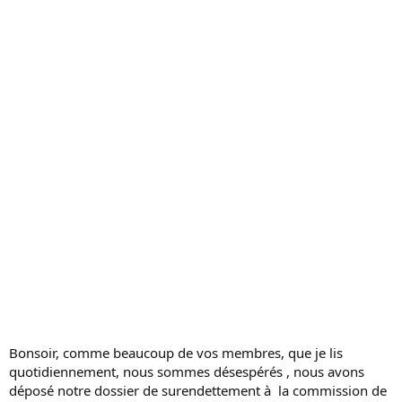
c
u
s
s
i
o
n
Bonsoir, comme beaucoup de vos membres, que je lis
quotidiennement, nous sommes désespérés , nous avons
déposé notre dossier de surendettement à la commission de