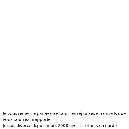
c
u
s
s
i
o
n
Je vous remercie par avance pour les réponses et conseils que
vous pourrez m'apporter.
Je suis divorcé depuis mars 2008 avec 2 enfants en garde