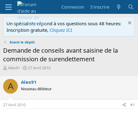
Connexion
S'inscrire
Un spécialiste répond à vos questions sous 48 heures:
Inscription gratuite,
Cliquez ICI
Avant le dépôt
Demande de conseils avant saisine de la
commission de surendettement
A
D
Alex91
27 Avril 2010
u
a
t
t
Alex91
A
e
e
Nouveau débiteur
u
d
r
e
d
d
27 Avril 2010
#1
e
é
l
b
a
u
d
t
i
s