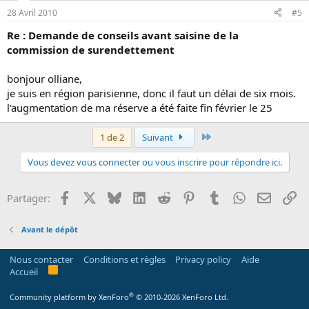
28 Avril 2010
#5
Re : Demande de conseils avant saisine de la
commission de surendettement
bonjour olliane,
je suis en région parisienne, donc il faut un délai de six mois.
l'augmentation de ma réserve a été faite fin février le 25
Dernier
1 de 2
Suivant
Vous devez vous connecter ou vous inscrire pour répondre ici.
Facebook
X
Bluesky
LinkedIn
Reddit
Pinterest
Tumblr
WhatsApp
Email
Li
Partager:
Avant le dépôt
Nous contacter
Conditions et règles
Privacy policy
Aide
R
Accueil
S
S
®
Community platform by XenForo
© 2010-2026 XenForo Ltd.