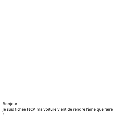
c
u
s
s
i
o
n
Bonjour
Je suis fichée FICP, ma voiture vient de rendre l'âme que faire
?