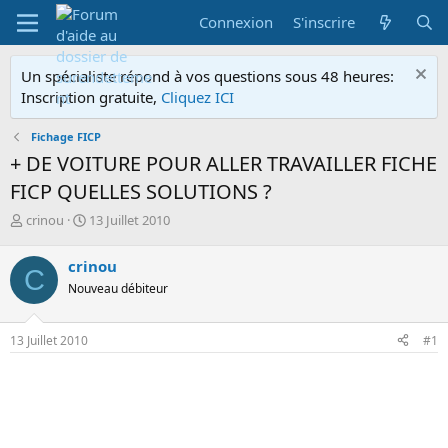
Connexion
S'inscrire
Un spécialiste répond à vos questions sous 48 heures:
Inscription gratuite,
Cliquez ICI
Fichage FICP
+ DE VOITURE POUR ALLER TRAVAILLER FICHE
FICP QUELLES SOLUTIONS ?
A
D
crinou
13 Juillet 2010
u
a
t
t
crinou
C
e
e
Nouveau débiteur
u
d
r
e
d
d
13 Juillet 2010
#1
e
é
l
b
a
u
d
t
i
s