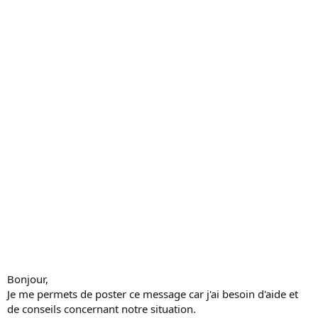
c
u
s
s
i
o
n
Bonjour,
Je me permets de poster ce message car j'ai besoin d'aide et
de conseils concernant notre situation.