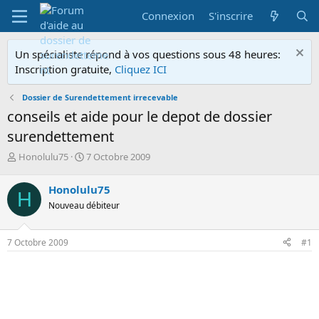
Connexion
S'inscrire
Un spécialiste répond à vos questions sous 48 heures:
Inscription gratuite,
Cliquez ICI
Dossier de Surendettement irrecevable
conseils et aide pour le depot de dossier
surendettement
A
D
Honolulu75
7 Octobre 2009
u
a
t
t
Honolulu75
H
e
e
Nouveau débiteur
u
d
r
e
d
d
7 Octobre 2009
#1
e
é
l
b
a
u
d
t
i
s