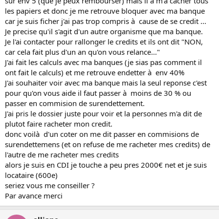
sur env 5 (que je peux rembourser) mais il a m'a cacher tous
les papiers et donc je me retrouve bloquer avec ma banque
car je suis ficher j'ai pas trop compris à cause de se credit ...
Je precise qu'il s'agit d'un autre organisme que ma banque.
Je l'ai contacter pour rallonger le credits et ils ont dit "NON,
car cela fait plus d'un an qu'on vous relance..."
J'ai fait les calculs avec ma banques (je sias pas comment il
ont fait le calculs) et me retrouve endetter à env 40%
J'ai souhaiter voir avec ma banque mais la seul reponse c'est
pour qu'on vous aide il faut passer à moins de 30 % ou
passer en commision de surendettement.
J'ai pris le dossier juste pour voir et la personnes m'a dit de
plutot faire racheter mon credit.
donc voilà d'un coter on me dit passer en commisions de
surendettemens (et on refuse de me racheter mes credits) de
l'autre de me racheter mes credits
alors je suis en CDI je touche a peu pres 2000€ net et je suis
locataire (600e)
seriez vous me conseiller ?
Par avance merci