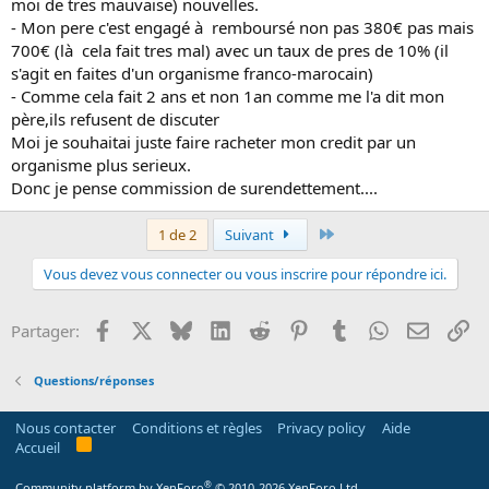
moi de tres mauvaise) nouvelles.
- Mon pere c'est engagé à remboursé non pas 380€ pas mais
700€ (là cela fait tres mal) avec un taux de pres de 10% (il
s'agit en faites d'un organisme franco-marocain)
- Comme cela fait 2 ans et non 1an comme me l'a dit mon
père,ils refusent de discuter
Moi je souhaitai juste faire racheter mon credit par un
organisme plus serieux.
Donc je pense commission de surendettement....
Dernier
1 de 2
Suivant
Vous devez vous connecter ou vous inscrire pour répondre ici.
Facebook
X
Bluesky
LinkedIn
Reddit
Pinterest
Tumblr
WhatsApp
Email
Li
Partager:
Questions/réponses
Nous contacter
Conditions et règles
Privacy policy
Aide
R
Accueil
S
S
®
Community platform by XenForo
© 2010-2026 XenForo Ltd.