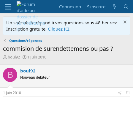
Connexion
S'inscrire
Un spécialiste répond à vos questions sous 48 heures:
Inscription gratuite,
Cliquez ICI
Questions/réponses
commision de surendettemens ou pas ?
A
D
boul92
1 Juin 2010
u
a
t
t
boul92
B
e
e
Nouveau débiteur
u
d
r
e
d
d
1 Juin 2010
#1
e
é
l
b
a
u
d
t
i
s
c
u