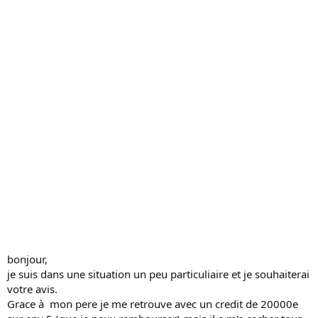
s
s
i
o
n
bonjour,
je suis dans une situation un peu particuliaire et je souhaiterai
votre avis.
Grace à mon pere je me retrouve avec un credit de 20000e