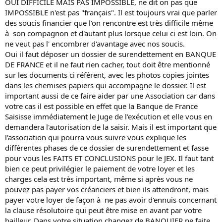
OUI DIFFICILE MAIS PAS IMPOSSIBLE, ne dit on pas que
IMPOSSIBLE n'est pas "français". Il est toujours vrai que parler
des soucis financier que l'on rencontre est très difficile même
à son compagnon et d'autant plus lorsque celui ci est loin. On
ne veut pas l' encombrer d'avantage avec nos soucis.
Oui il faut déposer un dossier de surendettement en BANQUE
DE FRANCE et il ne faut rien cacher, tout doit être mentionné
sur les documents ci référent, avec les photos copies jointes
dans les chemises papiers qui accompagne le dossier. Il est
important aussi de ce faire aider par une Association car dans
votre cas il est possible en effet que la Banque de France
Saisisse immédiatement le Juge de l'exécution et elle vous en
demandera l'autorisation de la saisir. Mais il est important que
l'association qui pourra vous suivre vous explique les
différentes phases de ce dossier de surendettement et fasse
pour vous les FAITS ET CONCLUSIONS pour le JEX. Il faut tant
bien ce peut privilégier le paiement de votre loyer et les
charges cela est très important, même si après vous ne
pouvez pas payer vos créanciers et bien ils attendront, mais
payer votre loyer de façon à ne pas avoir d'ennuis concernant
la clause résolutoire qui peut être mise en avant par votre
bailleur. Dans votre situation changez de BANQUIER ne faite