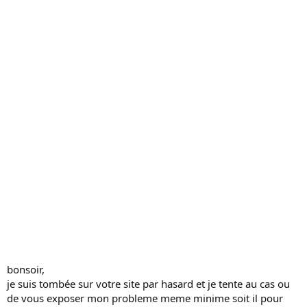
c
u
s
s
i
o
n
bonsoir,
je suis tombée sur votre site par hasard et je tente au cas ou
de vous exposer mon probleme meme minime soit il pour