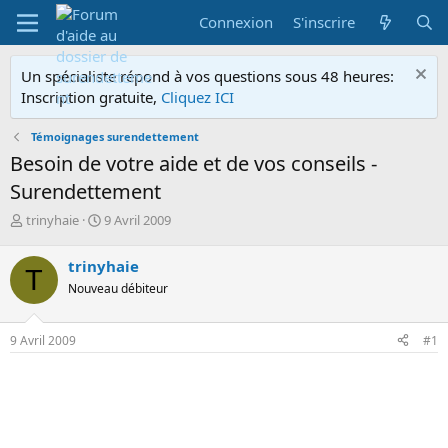
Connexion
S'inscrire
Un spécialiste répond à vos questions sous 48 heures:
Inscription gratuite,
Cliquez ICI
Témoignages surendettement
Besoin de votre aide et de vos conseils -
Surendettement
A
D
trinyhaie
9 Avril 2009
u
a
t
t
trinyhaie
T
e
e
Nouveau débiteur
u
d
r
e
d
d
9 Avril 2009
#1
e
é
l
b
a
u
d
t
i
s