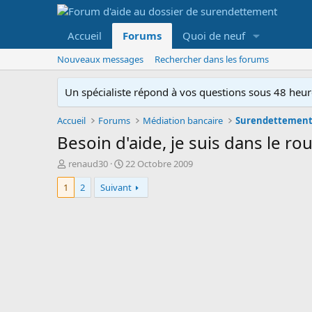
Accueil
Forums
Quoi de neuf
Nouveaux messages
Rechercher dans les forums
Un spécialiste répond à vos questions sous 48 heure
Accueil
Forums
Médiation bancaire
Surendettement 
Besoin d'aide, je suis dans le rou
A
D
renaud30
22 Octobre 2009
u
a
1
2
Suivant
t
t
e
e
u
d
r
e
d
d
e
é
l
b
a
u
d
t
i