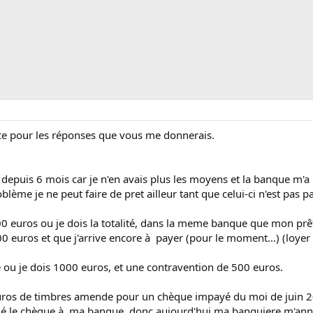
ce pour les réponses que vous me donnerais.
 depuis 6 mois car je n'en avais plus les moyens et la banque m'a
blème je ne peut faire de pret ailleur tant que celui-ci n'est pas p
00 euros ou je dois la totalité, dans la meme banque que mon pr
00 euros et que j'arrive encore à payer (pour le moment...) (loyer
 ou je dois 1000 euros, et une contravention de 500 euros.
uros de timbres amende pour un chèque impayé du moi de juin 20
titué le chèque à ma banque, donc aujourd'hui ma banquiere m'anno