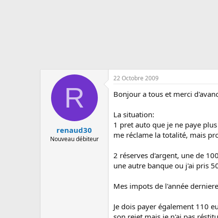
s
c
u
s
s
i
o
n
22 Octobre 2009
R
Bonjour a tous et merci d'avan
La situation:
1 pret auto que je ne paye plus
renaud30
me réclame la totalité, mais pro
Nouveau débiteur
2 réserves d'argent, une de 10
une autre banque ou j'ai pris 5
Mes impots de l'année derniere
Je dois payer également 110 e
son rejet mais je n'ai pas rés