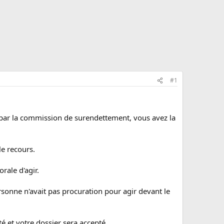
#1
ée par la commission de surendettement, vous avez la
le recours.
rale d'agir.
rsonne n'avait pas procuration pour agir devant le
é et votre dossier sera accepté.