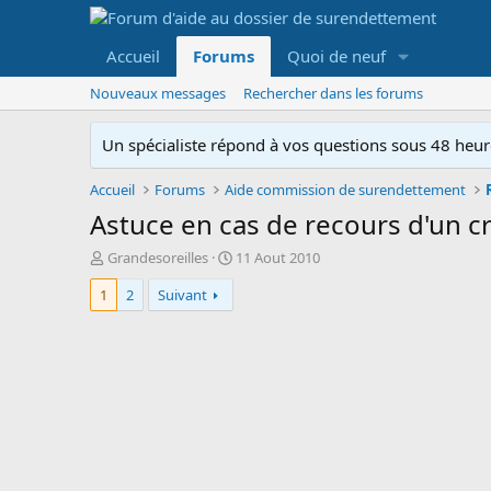
Accueil
Forums
Quoi de neuf
Nouveaux messages
Rechercher dans les forums
Un spécialiste répond à vos questions sous 48 heure
Accueil
Forums
Aide commission de surendettement
Astuce en cas de recours d'un cr
A
D
Grandesoreilles
11 Aout 2010
u
a
1
2
Suivant
t
t
e
e
u
d
r
e
d
d
e
é
l
b
a
u
d
t
i