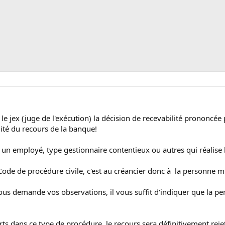
 le jex (juge de l'exécution) la décision de recevabilité prononc
idité du recours de la banque!
t un employé, type gestionnaire contentieux ou autres qui réalise 
ode de procédure civile, c'est au créancier donc à la personne mo
us demande vos observations, il vous suffit d'indiquer que la pe
ts dans ce type de procédure, le recours sera définitivement rejet