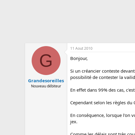
s
c
u
s
s
i
o
n
11 Aout 2010
G
Bonjour,
Si un créancier conteste devant
possibilité de contester la vail
Grandesoreilles
Nouveau débiteur
En effet dans 99% des cas, c'es
Cependant selon les règles du C
En conséquence, lorsque l'on vo
jex.
Comme les délais sont très cour