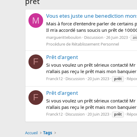
prêt
Vous etes juste une benediction mons
M
Mais à force d'entendre parler de certains 
Il m'a accordé sans soucis un prêt de 10000€
margueritteboulon
Discussion
26 Juin 2023
ai
Procédure de Rétablissement Personnel
Prêt d'argent
F
Si vous voulez un prêt sérieux contacté Mr 
n’allais pas reçu le prêt mais mon banquier
Franck12
Discussion
20 Juin 2023
Répon
prêt
Prêt d'argent
F
Si vous voulez un prêt sérieux contacté Mr 
n’allais pas reçu le prêt mais mon banquier
Franck12
Discussion
20 Juin 2023
Répon
prêt
Accueil
Tags