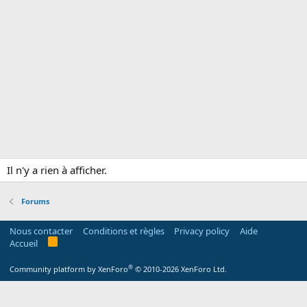
Il n'y a rien à afficher.
Forums
Nous contacter
Conditions et règles
Privacy policy
Aide
R
Accueil
S
S
®
Community platform by XenForo
© 2010-2026 XenForo Ltd.